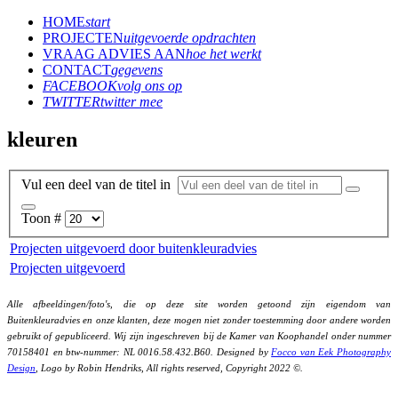
HOME
start
PROJECTEN
uitgevoerde opdrachten
VRAAG ADVIES AAN
hoe het werkt
CONTACT
gegevens
FACEBOOK
volg ons op
TWITTER
twitter mee
kleuren
Vul een deel van de titel in
Toon #
Projecten uitgevoerd door buitenkleuradvies
Projecten uitgevoerd
Alle afbeeldingen/foto's, die op deze site worden getoond zijn eigendom van
Buitenkleuradvies en onze klanten, deze mogen niet zonder toestemming door andere worden
gebruikt of gepubliceerd. Wij zijn ingeschreven bij de Kamer van Koophandel onder nummer
70158401 en btw-nummer: NL 0016.58.432.B60. Designed by
Focco van Eek Photography
Design
, Logo by Robin Hendriks, All rights reserved, Copyright 2022 ©.