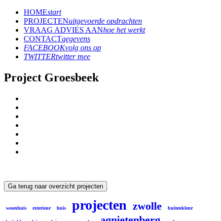
HOME
start
PROJECTEN
uitgevoerde opdrachten
VRAAG ADVIES AAN
hoe het werkt
CONTACT
gegevens
FACEBOOK
volg ons op
TWITTER
twitter mee
Project Groesbeek
Ga terug naar overzicht projecten
projecten
zwolle
woonhuis
exterieur
huis
buitenkleur
agnietenberg