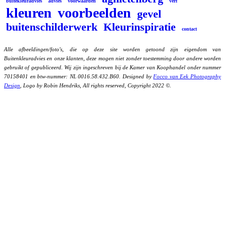
buitekleuradvies
advies
voorwaarden
verf
kleuren
voorbeelden
gevel
buitenschilderwerk
Kleurinspiratie
contact
Alle afbeeldingen/foto's, die op deze site worden getoond zijn eigendom van
Buitenkleuradvies en onze klanten, deze mogen niet zonder toestemming door andere worden
gebruikt of gepubliceerd. Wij zijn ingeschreven bij de Kamer van Koophandel onder nummer
70158401 en btw-nummer: NL 0016.58.432.B60. Designed by
Focco van Eek Photography
Design
, Logo by Robin Hendriks, All rights reserved, Copyright 2022 ©.